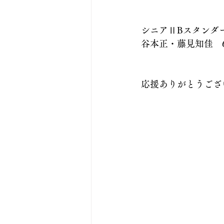
シニアⅡBスタンダ
谷本正・藤見知佳　
応援ありがとうござ