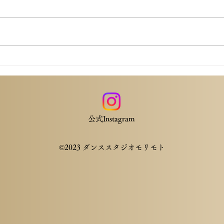
習会
皆さん、こんにちは！ 今回は
2026年5月23日に東京オープンの
皆さ
開催に伴って開催されました、
20
「ダンススポーツコングレス」に
の開
ついてレポートをしたいと思いま
「ダ
す。 こちらは、主に指導員、審
つい
判員、PD会員対象の講習会にな
ます
りますが、 JDSF会員の方も申し
審判
込めば受講することもできます。
なり
講習のポイントをまとめてみまし
​公式Instagram
し込
た。 スタンダードの講習会
す。
（Domenico Soale先生） ⑴ポスチ
れま
©2023 ダンススタジオモリモト
ャーの説明 アーム
Den
後半