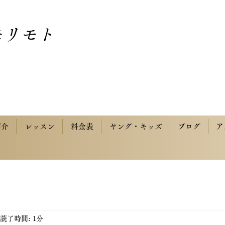
モリモト
紹介
レッスン
料金表
ヤング・キッズ
ブログ
ア
読了時間: 1分