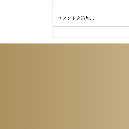
コメントを追加…
村松ダンス教室45周年記念パ
ーティーに参加させて頂きま
した！