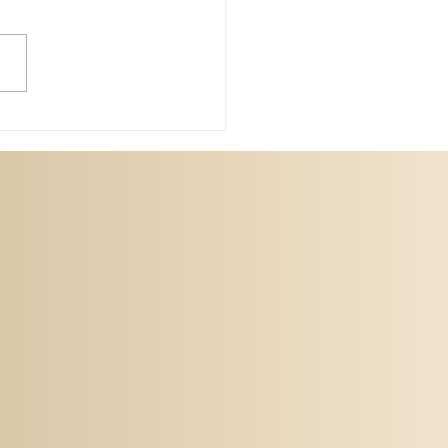
に参加してきました！
んこんにちは！ 今回は、
26年５月23日に東京オープン
催に伴って開催されました、
ンススポーツコングレス」に
てのレポートをしたいと思い
。 こちらは、主に指導員、
員、PD会員対象の講習会に
ますが、 JDSF会員の方も申
めば受講することもできま
 今回は２人の講師が担当さ
した。 前半のラテン講師は
is Kuznetsov先生（ロシア）
のスタンダード