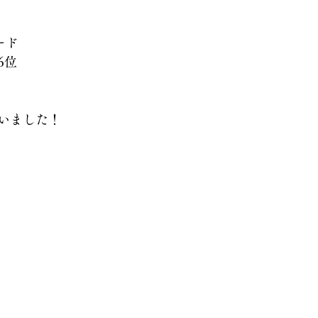
ード
6位
いました！