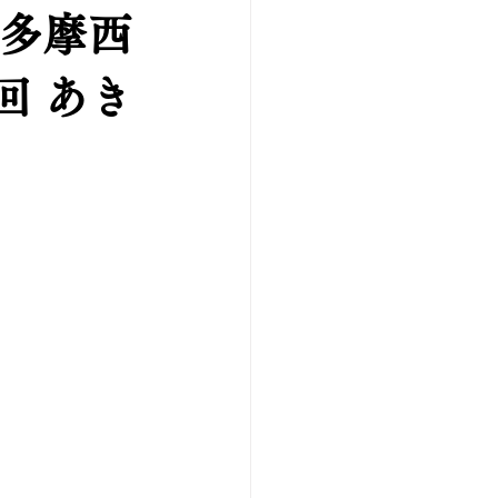
京多摩西
回 あき