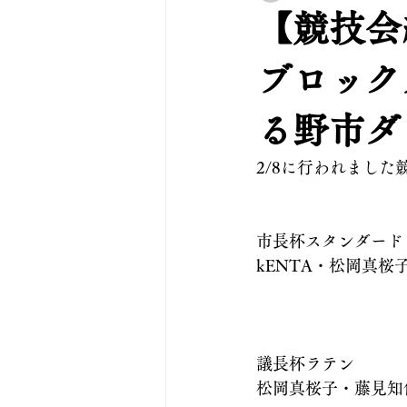
【競技会
ブロック
る野市ダ
2/8に行われまし
市長杯スタンダード
kENTA・松岡真桜
議長杯ラテン
松岡真桜子・藤見知