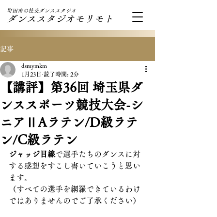
町田市の社交ダンススタジオ
ダンススタジオモリモト
記事
dsmymkm
1月23日
読了時間: 2分
【講評】第36回 埼玉県ダ
ンススポーツ競技大会-シ
ニアⅡAラテン/D級ラテ
ン/C級ラテン
ジャッジ目線
で選手たちのダンスに対
する感想をすこし書いていこうと思い
ます。
（すべての選手を網羅できているわけ
ではありませんのでご了承ください）