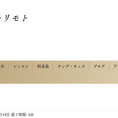
モリモト
紹介
レッスン
料金表
ヤング・キッズ
ブログ
ア
9月14日
読了時間: 4分