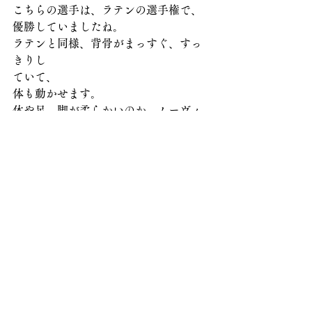
こちらの選手は、ラテンの選手権で、
優勝していましたね。
ラテンと同様、背骨がまっすぐ、すっ
きりし
ていて、
体も動かせます。
体や足、脚が柔らかいのか、ムーヴィ
ングの流れも良いと思います。
今回は、ほかのカップルのレベルが高
かった為、
6位となりましたが、遜色のない踊りだ
ったと思います。
今後の課題としては、男女に身長差が
あるので、
どの様に工夫して組むか、という事だ
と思います。
今回のファイナルでは、男性の両肘が
落ちて見えます。
縦軸はすっきりしていますので、横軸