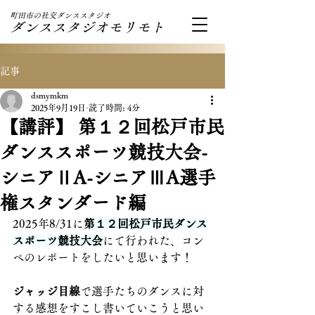
町田市の社交ダンススタジオ
ダンススタジオモリモト
記事
dsmymkm
2025年9月19日
読了時間: 4分
【講評】 第１２回松戸市民
ダンススポーツ競技大会-
シニアⅡA-シニアⅢA選手
権スタンダード編
2025年8/31に
第１２回松戸市民ダンス
スポーツ競技大会
にて行われた、コン
ペのレポートをしたいと思います！
ジャッジ目線
で選手たちのダンスに対
する感想をすこし書いていこうと思い