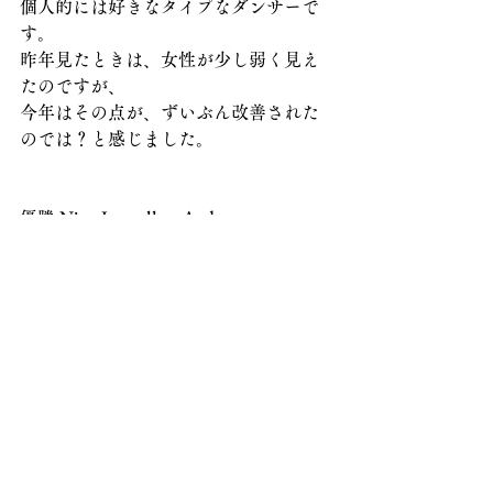
個人的には好きなタイプなダンサーで
す。
昨年見たときは、女性が少し弱く見え
たのですが、
今年はその点が、ずいぶん改善された
のでは？と感じました。
優勝 Nino Langella・Andra
２位 Massimo Arcolin・Laura Arcolinova
３位 Pasha Zvychaynyy・Polina 
Teleshova
４位 Giuseppe Nonnis・Dasha 
Chesnokova
５位 Damir Haluzan・Anna Haluzan