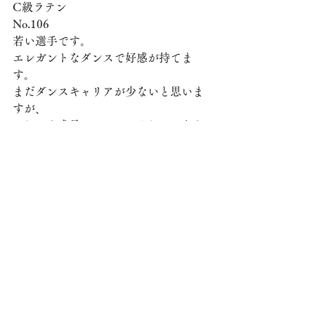
C級ラテン
No.106
若い選手です。
エレガントなダンスで好感が持てま
す。
まだダンスキャリアが少ないと思いま
すが、
これから成長していってくれることを
期待します。 
（文責　森本かおり）
すべて表示
最新記事