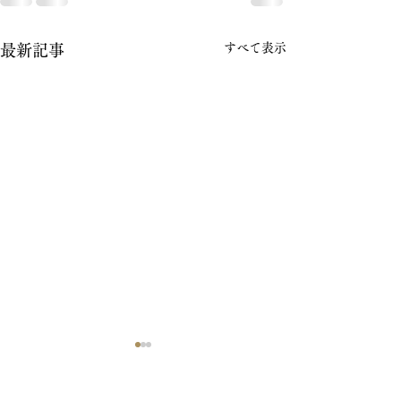
すべて表示
最新記事
ダンススポーツコングレ
ダンススポーツ
ス
ス講習会に参加