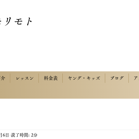
モリモト
紹介
レッスン
料金表
ヤング・キッズ
ブログ
ア
2月6日
読了時間: 2分