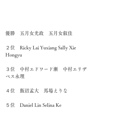
優勝　五月女光政　五月女叡佳
２位　Ricky Lai Yuxiang Sally Xie 
Hongyu
３位　中村エドワード漸　中村エリザ
ベス永理
４位　飯沼孟大　馬場えりな
５位　Daniel Lin Selina Ke
６位　藤森春樹　金山咲月
（文責　森本かおり）