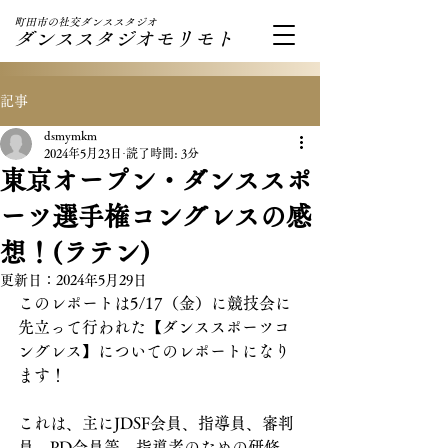
町田市の社交ダンススタジオ
ダンススタジオモリモト
記事
dsmymkm
2024年5月23日
読了時間: 3分
東京オープン・ダンススポ
ーツ選手権コングレスの感
想！(ラテン)
更新日：
2024年5月29日
このレポートは5/17（金）に競技会に
先立って行われた【ダンススポーツコ
ングレス】についてのレポートになり
ます！
これは、主にJDSF会員、指導員、審判
員、PD会員等、指導者のための研修