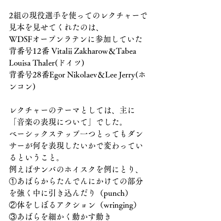
2組の現役選手を使ってのレクチャーで
見本を見せてくれたのは、
WDSFオープンラテンに参加していた
背番号12番 Vitalii Zakharow＆Tabea 
Louisa Thaler(ドイツ)
背番号28番Egor Nikolaev＆Lee Jerry(ホ
ンコン)
レクチャーのテーマとしては、主に
「音楽の表現について」でした。
ベーシックステップ一つとってもダン
サーが何を表現したいかで変わってい
るということ。
例えばサンバのホイスクを例にとり、
①あばらからたんでんにかけての部分
を強く中に引き込んだり（punch）
②体をしぼるアクション（wringing）
③あばらを細かく動かす動き