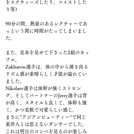
をスクウィーズしたり、ツイストした
り等）
90分の間、熱量のあるレクチャーであ
っという間に時間がたってしまいまし
た。
また、見本を見せて下さった2組のカッ
プル、
Zakharow選手は、体の中から湧き出る
リズム感が素晴らしく才能が溢れてい
ました。
Nikolaev選手は体幹が強くストロン
グ、そしてパートナーのJerry選手は背
が高く、スタイルも良くて、体幹も強
く、かつ柔軟で可愛らしい感じ、
まさに”アジアンビューティー”で同じ
東洋人とは思えないダンサーでした。
これは明日のコンペを見るのが楽しみ