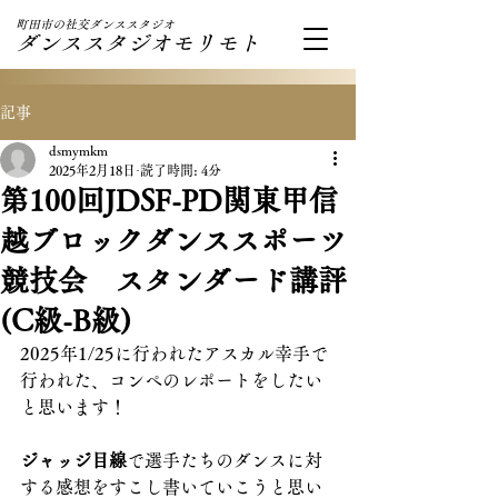
町田市の社交ダンススタジオ
ダンススタジオモリモト
記事
dsmymkm
2025年2月18日
読了時間: 4分
第100回JDSF-PD関東甲信
越ブロックダンススポーツ
競技会 スタンダード講評
(C級-B級)
2025年1/25に行われたアスカル幸手で
行われた、コンペのレポートをしたい
と思います！
ジャッジ目線
で選手たちのダンスに対
する感想をすこし書いていこうと思い