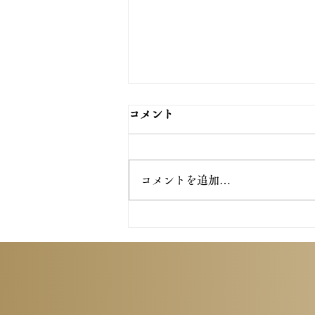
コメント
コメントを追加…
村松ダンス教室45周年記念パ
ーティーに参加させて頂きま
した！