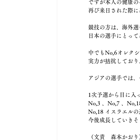
ですが本人の健康の
再び来日された際に
競技の方は、海外選
日本の選手にとって
中でもNo,6オレ
実力が拮抗しており
アジアの選手では、
1次予選から目に入
No,3 、No,7 、N
No,18 イスラエ
今後成長していきそ
（文責　森本かおり