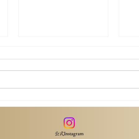
ダンススポーツコングレス
ダン
習会
皆さん、こんにちは！ 今回は
2026年5月23日に東京オープンの
皆さ
開催に伴って開催されました、
20
「ダンススポーツコングレス」に
の開
ついてレポートをしたいと思いま
「ダ
す。 こちらは、主に指導員、審
つい
判員、PD会員対象の講習会にな
ます
りますが、 JDSF会員の方も申し
審判
込めば受講することもできます。
なり
講習のポイントをまとめてみまし
​公式Instagram
し込
た。 スタンダードの講習会