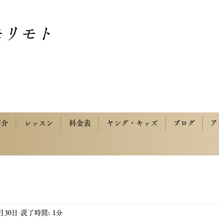
モリモト
紹介
レッスン
料金表
ヤング・キッズ
ブログ
ア
5月30日
読了時間: 1分