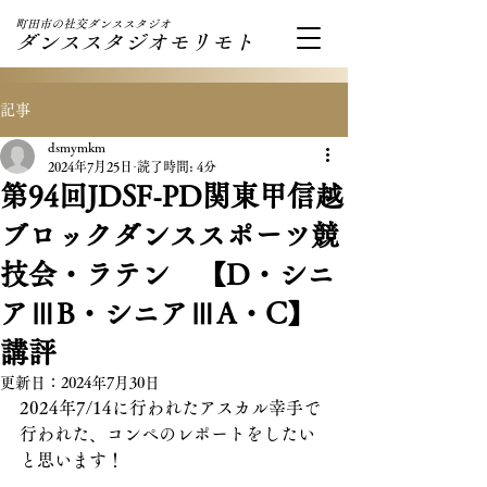
町田市の社交ダンススタジオ
ダンススタジオモリモト
記事
dsmymkm
2024年7月25日
読了時間: 4分
第94回JDSF-PD関東甲信越
ブロックダンススポーツ競
技会・ラテン 【D・シニ
アⅢB・シニアⅢA・C】
講評
更新日：
2024年7月30日
2024年7/14に行われたアスカル幸手で
行われた、コンペのレポートをしたい
と思います！