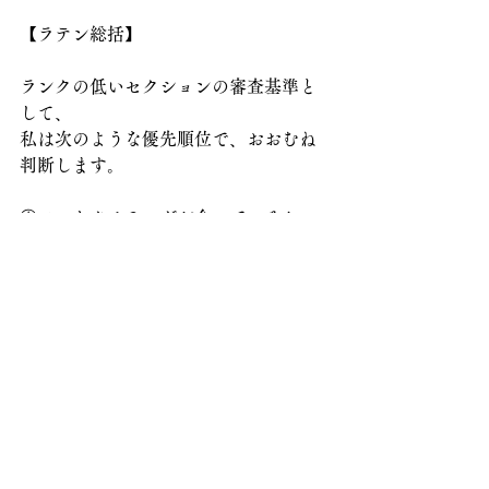
【ラテン総括】
ランクの低いセクションの審査基準と
して、
私は次のような優先順位で、おおむね
判断します。
①フットタイミングが合っているか
（特にルンバとチャチャチャ）
②ポスチャーが良いか、体に縦軸のス
トレッチが見えるか
③ボディ（体幹や背中）の動きが良い
か、ラテンアクションはあるか
です。
ぜひ意識をして普段からの練習に取り