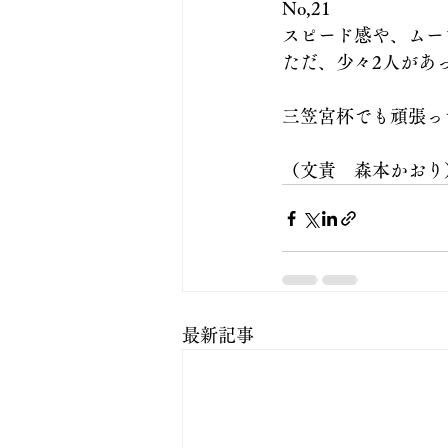
No,21
スピード感や、ムー
ただ、少々2人があ
三笠宮杯でも頑張っ
（文責　森本かおり
最新記事