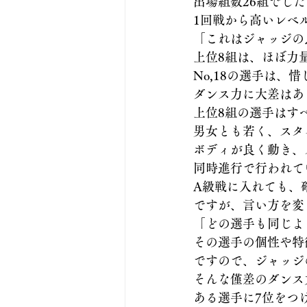
出場組数26組でし
1回戦から高いレベ
「これはジャッジの
上位8組は、ほぼ力
No,18の選手は
ダンス力に大差はあ
上位8組の選手はす
男女とも若く、スタ
ボディが良く動き、
同時進行で行われて
A級戦に入れても、
ですが、言い方を変
「どの選手も同じよ
その選手の個性や特
ですので、ジャッジ
そんな僅差のダンス
ある選手に7位をつ