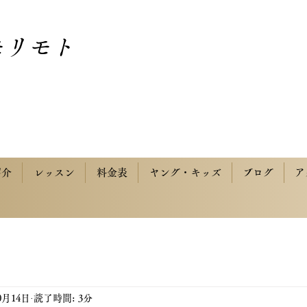
モリモト
紹介
レッスン
料金表
ヤング・キッズ
ブログ
ア
0月14日
読了時間: 3分