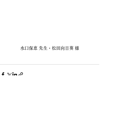
水口保恵 先生・松田向日葵 様
すべて表示
最新記事