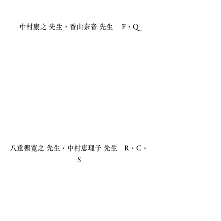
中村康之 先生・香山奈音 先生 　F・Q
八重樫寛之 先生・中村恵理子 先生　R・C・
S