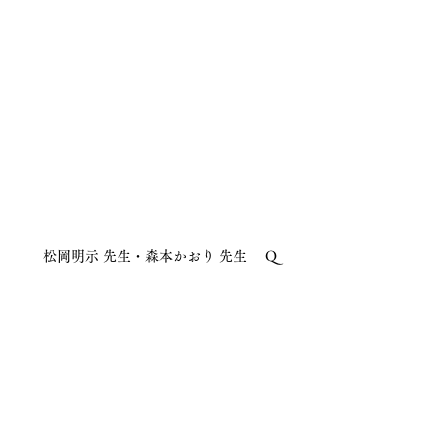
松岡明示 先生・森本かおり 先生 　Q