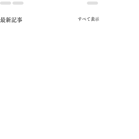
すべて表示
最新記事
ダンススポーツコングレ
ダンススポーツ