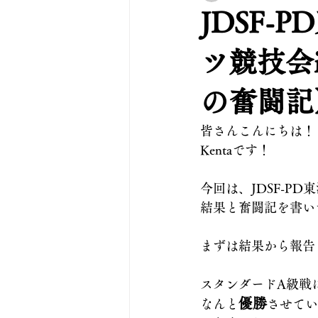
JDSF
ツ競技会
の奮闘記
皆さんこんにちは！
Kentaです！
今回は、JDSF-P
結果と奮闘記を書い
まずは結果から報告
スタンダードA級戦
優勝
なんと
させてい