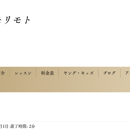
モリモト
紹介
レッスン
料金表
ヤング・キッズ
ブログ
ア
4月1日
読了時間: 2分