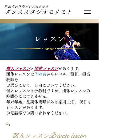
町田市の社交ダンススタジオ
ダンススタジオモリモト
レッスン
個人レッスン
と
団体レッスン
があります。
団体レッスンは
予定表
からレベル、種目、担当
教師を
お選びになり、自由においでください。
個人レッスンは予約制ですが、団体レッスンの
時間帯にはできません。
年末年始、夏期休業時以外は原則 土日、祝日も
レッスンがあります。
お電話等でお問い合わせください。
Private lesson
個人レッスン