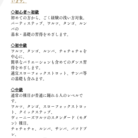
います。
◇初心者～初級
初めての方から、ごく経験の浅い方対象。
パーティステップ、ワルツ、タンゴ、ルン
バの
基本・基礎の習得をめざします。
◇初中級
ワルツ、タンゴ、ルンバ、チャチャチャを
中心に、
簡単なバリエーションも含めてのダンス習
得をめざします。
適宜スローフォックストロット、サンバ等
の基礎も含みます。
◇中級
通常の種目が普通に踊れる人のレベルで
す。
ワルツ、タンゴ、スローフォックストロッ
ト、クイックステップ、
ヴィーニーズワルツのスタンダード（モダ
ン）種目。
チャチャチャ、ルンバ、サンバ、パソドブ
レ、