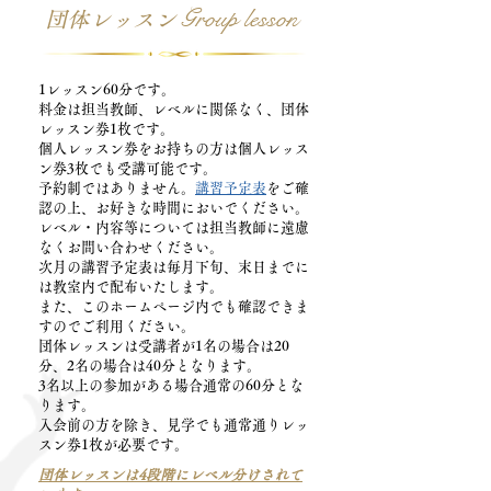
Group lesson
団体レッスン
1レッスン60分です。
料金は担当教師、レベルに関係なく、団体
レッスン券1枚です。
個人レッスン券をお持ちの方は個人レッス
ン券3枚でも受講可能です。
予約制ではありません。
講習予定表
をご確
認の上、お好きな時間においでください。
レベル・内容等については担当教師に遠慮
なくお問い合わせください。
次月の講習予定表は毎月下旬、末日までに
は教室内で配布いたします。
また、このホームページ内でも確認できま
すのでご利用ください。
団体レッスンは受講者が1名の場合は20
分、2名の場合は40分となります。
3名以上の参加がある場合通常の60分とな
ります。
入会前の方を除き、見学でも通常通りレッ
スン券1枚が必要です。
団体レッスンは4段階にレベル分けされて